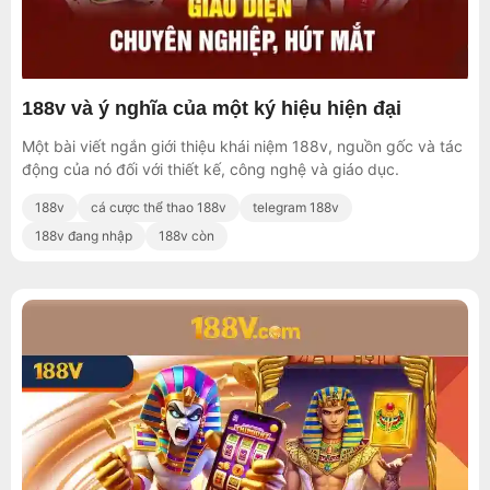
188v và ý nghĩa của một ký hiệu hiện đại
Một bài viết ngắn giới thiệu khái niệm 188v, nguồn gốc và tác
động của nó đối với thiết kế, công nghệ và giáo dục.
188v
cá cược thể thao 188v
telegram 188v
188v đang nhập
188v còn