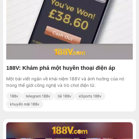
188V: Khám phá một huyền thoại điện áp
Một bài viết ngắn về khái niệm 188V và ảnh hưởng của nó
trong thế giới công nghệ và trò chơi điện tử.
188v
telegram 188v
tải 188v
eSports 188v
khuyến mãi 188v