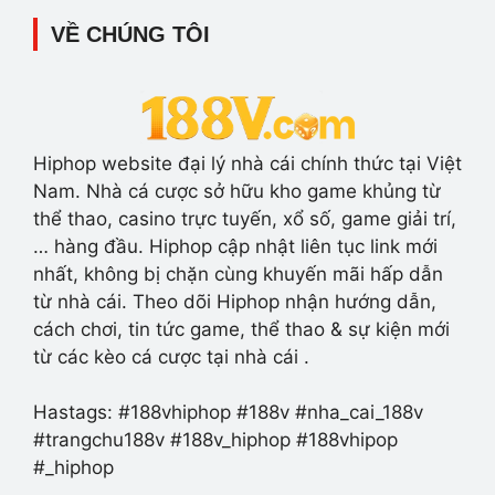
VỀ CHÚNG TÔI
Hiphop website đại lý nhà cái chính thức tại Việt
Nam. Nhà cá cược sở hữu kho game khủng từ
thể thao, casino trực tuyến, xổ số, game giải trí,
… hàng đầu. Hiphop cập nhật liên tục link mới
nhất, không bị chặn cùng khuyến mãi hấp dẫn
từ nhà cái. Theo dõi Hiphop nhận hướng dẫn,
cách chơi, tin tức game, thể thao & sự kiện mới
từ các kèo cá cược tại nhà cái .
Hastags: #188vhiphop #188v #nha_cai_188v
#trangchu188v #188v_hiphop #188vhipop
#_hiphop