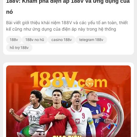
188V: Khám phá điện áp 188V và ứng dụng của
nó
Bài viết giới thiệu khái niệm 188V và các yếu tố an toàn, thiết
kế cũng như ứng dụng của điện áp này trong hệ thống
188v
188v no hũ
casino 188v
telegram 188v
hỗ trợ 188v