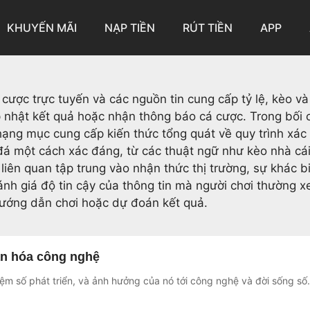
KHUYẾN MÃI
NẠP TIỀN
RÚT TIỀN
APP
ược trực tuyến và các nguồn tin cung cấp tỷ lệ, kèo và
 nhật kết quả hoặc nhận thông báo cá cược. Trong bối 
ạng mục cung cấp kiến thức tổng quát về quy trình xác 
 đá một cách xác đáng, từ các thuật ngữ như kèo nhà cái
liên quan tập trung vào nhận thức thị trường, sự khác b
ánh giá độ tin cậy của thông tin mà người chơi thường 
 hướng dẫn chơi hoặc dự đoán kết quả.
ăn hóa công nghệ
niệm số phát triển, và ảnh hưởng của nó tới công nghệ và đời sống số.