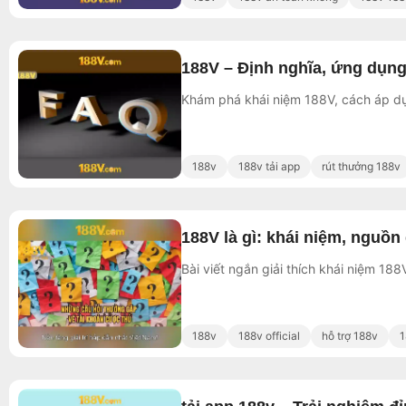
188V – Định nghĩa, ứng dụng 
Khám phá khái niệm 188V, cách áp dụn
188v
188v tải app
rút thưởng 188v
188V là gì: khái niệm, nguồ
Bài viết ngắn giải thích khái niệm 188
188v
188v official
hỗ trợ 188v
1