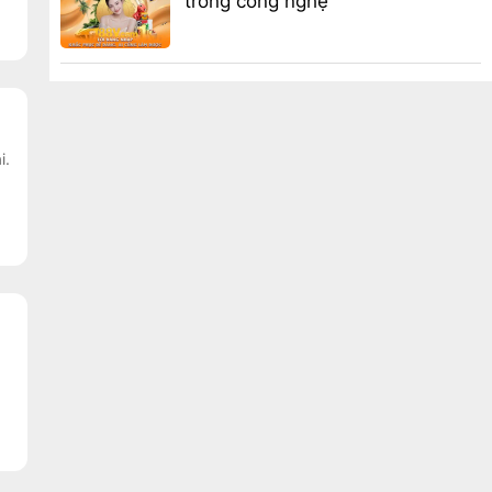
trong công nghệ
i.