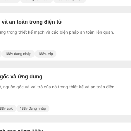
và an toàn trong điện tử
g trong thiết kế mạch và các biện pháp an toàn liên quan.
188v đang nhập
188v. vip
n gốc và ứng dụng
V, nguồn gốc và vai trò của nó trong thiết kế và an toàn điện.
88v apk
188v đang nhập