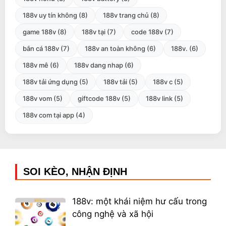
188v uy tín không (8)
188v trang chủ (8)
game 188v (8)
188v tại (7)
code 188v (7)
bắn cá 188v (7)
188v an toàn không (6)
188v. (6)
188v mê (6)
188v dang nhap (6)
188v tải ứng dụng (5)
188v tải (5)
188v c (5)
188v vom (5)
giftcode 188v (5)
188v link (5)
188v com tại app (4)
SOI KÈO, NHẬN ĐỊNH
188v: một khái niệm hư cấu trong
công nghệ và xã hội