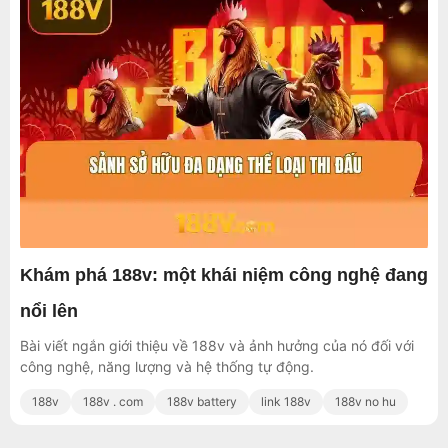
Khám phá 188v: một khái niệm công nghệ đang
nổi lên
Bài viết ngắn giới thiệu về 188v và ảnh hưởng của nó đối với
công nghệ, năng lượng và hệ thống tự động.
188v
188v . com
188v battery
link 188v
188v no hu