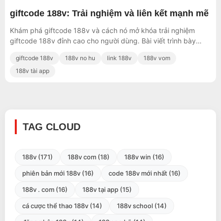
giftcode 188v: Trải nghiệm và liên kết mạnh mẽ
Khám phá giftcode 188v và cách nó mở khóa trải nghiệm
giftcode 188v đỉnh cao cho người dùng. Bài viết trình bày
nguồn gốc, sản phẩm, ưu thế và cách đánh giá giftcode 188v
giftcode 188v
188v no hu
link 188v
188v vom
qua các liên kết như[...]
188v tài app
TAG CLOUD
188v (171)
188v com (18)
188v win (16)
phiên bản mới 188v (16)
code 188v mới nhất (16)
188v . com (16)
188v tại app (15)
cá cược thể thao 188v (14)
188v school (14)