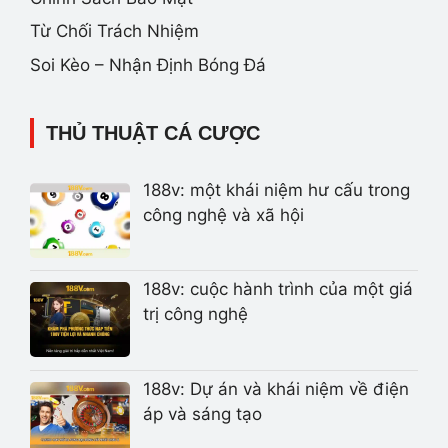
Từ Chối Trách Nhiệm
Soi Kèo – Nhận Định Bóng Đá
THỦ THUẬT CÁ CƯỢC
188v: một khái niệm hư cấu trong
công nghệ và xã hội
188v: cuộc hành trình của một giá
trị công nghệ
188v: Dự án và khái niệm về điện
áp và sáng tạo