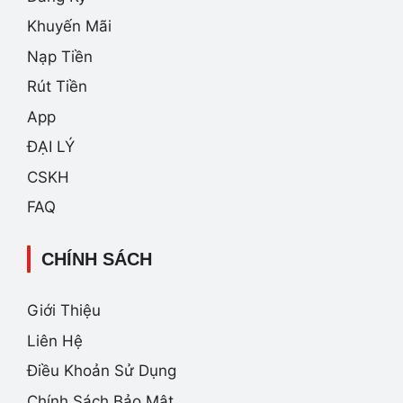
Khuyến Mãi
Nạp Tiền
Rút Tiền
App
ĐẠI LÝ
CSKH
FAQ
CHÍNH SÁCH
Giới Thiệu
Liên Hệ
Điều Khoản Sử Dụng
Chính Sách Bảo Mật