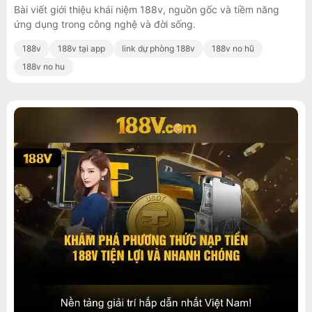
Bài viết giới thiệu khái niệm 188v, nguồn gốc và tiềm năng
ứng dụng trong công nghệ và đời sống.
188v
188v tại app
link dự phòng 188v
188v no hũ
188v no hu