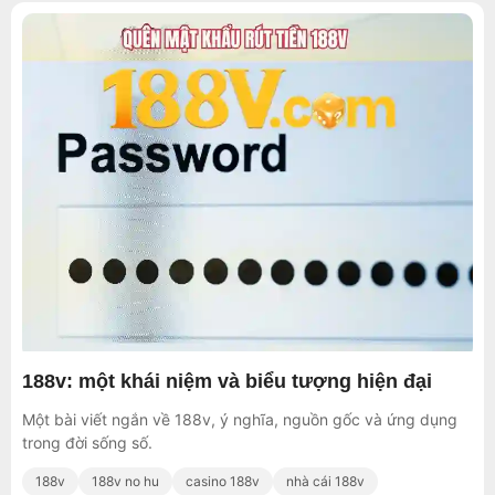
188v: một khái niệm và biểu tượng hiện đại
Một bài viết ngắn về 188v, ý nghĩa, nguồn gốc và ứng dụng
trong đời sống số.
188v
188v no hu
casino 188v
nhà cái 188v