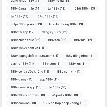
đăng nhập 188v (14)
188v no hũ (14)
188v đang nhập (14)
tải 188v (13)
nổ hũ 188v (13)
tại 188v (13)
hỗ trợ 188v (13)
https 188v poker (13)
link dự phòng 188v (13)
188v tải app (12)
đăng ký 188v (12)
188v chính thức (12)
188v fan (12)
188v me (12)
188v 188vv com vn (11)
188v papagaiofllores.ru.com (11)
188v đăng nhập (11)
casino 188v (11)
188v-com (11)
188v ios (11)
188v có lừa đảo không (11)
188v com vn (11)
188v game (11)
app 188v (11)
188v com tải app (10)
tai 188v (10)
188v 188vv.com.vn (10)
eSports 188v (10)
188v com ios (10)
188v có hợp pháp không (10)