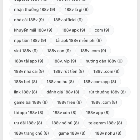
nhận thưởng 188v (9)
188v là gì (9)
nhà cái 188v (9)
188v official (9)
khuyến mãi 188v (9)
188v apk (9)
com (9)
nạp tiền 188v (9)
tải apk 188v miễn phí (9)
slot 188v (9)
188v con (9)
188v. com (9)
188v tài app (9)
188v. vip (9)
hướng dẫn 188v (9)
188v nhà cái (9)
188v rút tiền (8)
188v..com (8)
188v bet (8)
188v no hu (8)
188v com app (8)
link 188v (8)
đánh giá 188v (8)
rút thưởng 188v (8)
game bài 188v (8)
188v free (8)
188v .com (8)
tải app 188v (8)
188v còn (8)
188v app (8)
ưu đãi 188v (8)
188v nổ hũ (8)
telegram 188v (8)
188v trang chủ (8)
game 188v (8)
188v nohu (8)