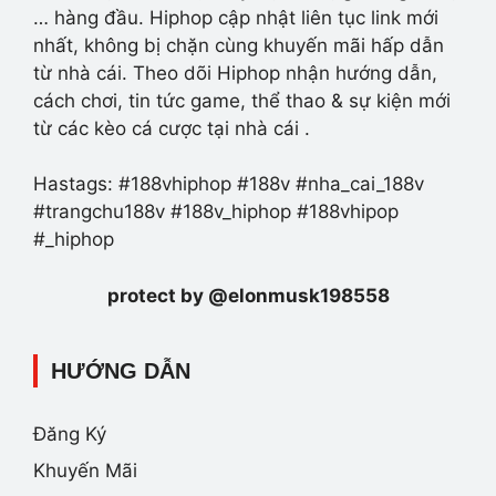
… hàng đầu. Hiphop cập nhật liên tục link mới
nhất, không bị chặn cùng khuyến mãi hấp dẫn
từ nhà cái. Theo dõi Hiphop nhận hướng dẫn,
cách chơi, tin tức game, thể thao & sự kiện mới
từ các kèo cá cược tại nhà cái .
Hastags: #188vhiphop #188v #nha_cai_188v
#trangchu188v #188v_hiphop #188vhipop
#_hiphop
protect by @elonmusk198558
HƯỚNG DẪN
Đăng Ký
Khuyến Mãi