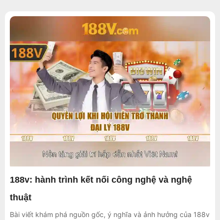
188v: hành trình kết nối công nghệ và nghệ
thuật
Bài viết khám phá nguồn gốc, ý nghĩa và ảnh hưởng của 188v