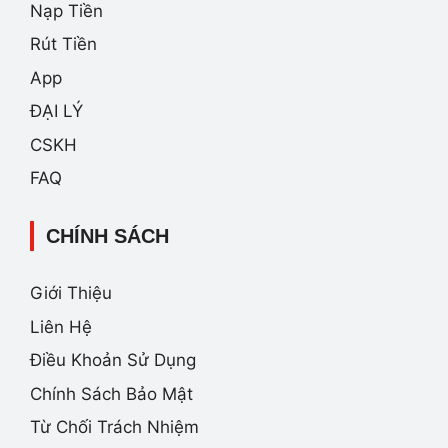
Nạp Tiền
Rút Tiền
App
ĐẠI LÝ
CSKH
FAQ
CHÍNH SÁCH
Giới Thiệu
Liên Hệ
Điều Khoản Sử Dụng
Chính Sách Bảo Mật
Từ Chối Trách Nhiệm