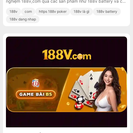
nghiệm 188v,com qua các sản phẩm như 188v battery và câu
hỏi 188v là gì. Đánh giá và trải nghiệm người dùng tổng thể.
188v
com
https 188v poker
188v là gì
188v battery
188v dang nhap