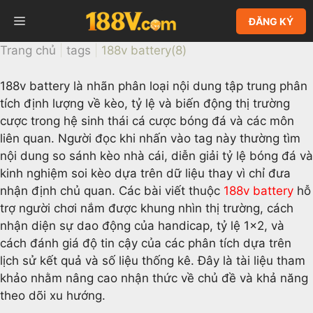
Chuyển
MENU
ĐĂNG KÝ
đến
nội
Trang chủ
|
tags
|
188v battery(8)
dung
188v battery là nhãn phân loại nội dung tập trung phân
tích định lượng về kèo, tỷ lệ và biến động thị trường
cược trong hệ sinh thái cá cược bóng đá và các môn
liên quan. Người đọc khi nhấn vào tag này thường tìm
nội dung so sánh kèo nhà cái, diễn giải tỷ lệ bóng đá và
kinh nghiệm soi kèo dựa trên dữ liệu thay vì chỉ đưa
nhận định chủ quan. Các bài viết thuộc
188v battery
hỗ
trợ người chơi nắm được khung nhìn thị trường, cách
nhận diện sự dao động của handicap, tỷ lệ 1x2, và
cách đánh giá độ tin cậy của các phân tích dựa trên
lịch sử kết quả và số liệu thống kê. Đây là tài liệu tham
khảo nhằm nâng cao nhận thức về chủ đề và khả năng
theo dõi xu hướng.