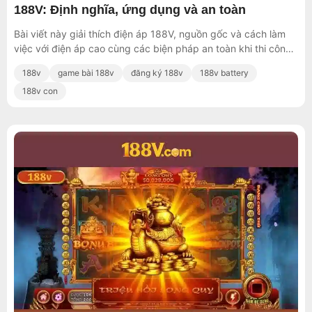
188V: Định nghĩa, ứng dụng và an toàn
Bài viết này giải thích điện áp 188V, nguồn gốc và cách làm
việc với điện áp cao cùng các biện pháp an toàn khi thi công
hoặc sửa chữa hệ thống điện.
188v
game bài 188v
đăng ký 188v
188v battery
188v con