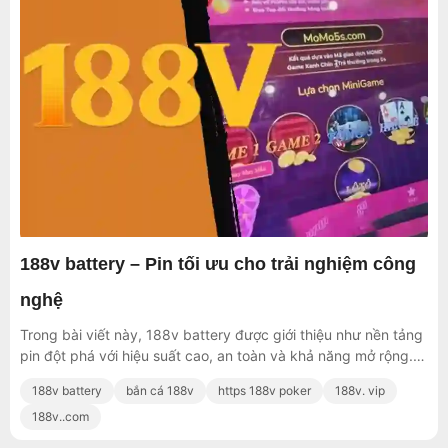
188v battery – Pin tối ưu cho trải nghiệm công
nghệ
Trong bài viết này, 188v battery được giới thiệu như nền tảng
pin đột phá với hiệu suất cao, an toàn và khả năng mở rộng.
Bài viết nêu nguồn gốc, sản phẩm và dịch vụ, đồng thời đưa
188v battery
bắn cá 188v
https 188v poker
188v. vip
ra những ví dụ[...]
188v..com