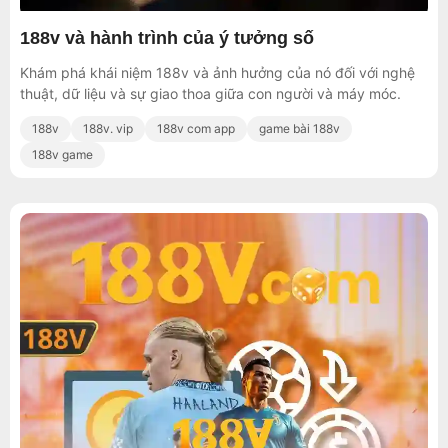
188v và hành trình của ý tưởng số
Khám phá khái niệm 188v và ảnh hưởng của nó đối với nghệ
thuật, dữ liệu và sự giao thoa giữa con người và máy móc.
188v
188v. vip
188v com app
game bài 188v
188v game