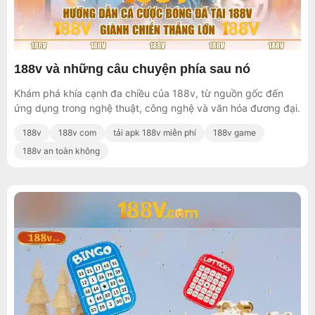
188v và những câu chuyện phía sau nó
Khám phá khía cạnh đa chiều của 188v, từ nguồn gốc đến
ứng dụng trong nghệ thuật, công nghệ và văn hóa đương đại.
188v
188v com
tải apk 188v miễn phí
188v game
188v an toàn không