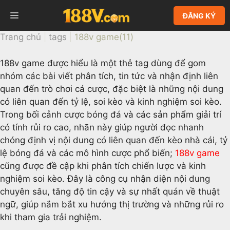
Chuyển
MENU
ĐĂNG KÝ
đến
nội
Trang chủ
|
tags
|
188v game(11)
dung
188v game được hiểu là một thẻ tag dùng để gom
nhóm các bài viết phân tích, tin tức và nhận định liên
quan đến trò chơi cá cược, đặc biệt là những nội dung
có liên quan đến tỷ lệ, soi kèo và kinh nghiệm soi kèo.
Trong bối cảnh cược bóng đá và các sản phẩm giải trí
có tính rủi ro cao, nhãn này giúp người đọc nhanh
chóng định vị nội dung có liên quan đến kèo nhà cái, tỷ
lệ bóng đá và các mô hình cược phổ biến;
188v game
cũng được đề cập khi phân tích chiến lược và kinh
nghiệm soi kèo. Đây là công cụ nhận diện nội dung
chuyên sâu, tăng độ tin cậy và sự nhất quán về thuật
ngữ, giúp nắm bắt xu hướng thị trường và những rủi ro
khi tham gia trải nghiệm.