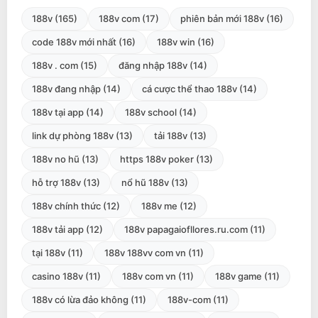
188v (165)
188v com (17)
phiên bản mới 188v (16)
code 188v mới nhất (16)
188v win (16)
188v . com (15)
đăng nhập 188v (14)
188v đang nhập (14)
cá cược thể thao 188v (14)
188v tại app (14)
188v school (14)
link dự phòng 188v (13)
tải 188v (13)
188v no hũ (13)
https 188v poker (13)
hỗ trợ 188v (13)
nổ hũ 188v (13)
188v chính thức (12)
188v me (12)
188v tải app (12)
188v papagaiofllores.ru.com (11)
tại 188v (11)
188v 188vv com vn (11)
casino 188v (11)
188v com vn (11)
188v game (11)
188v có lừa đảo không (11)
188v-com (11)