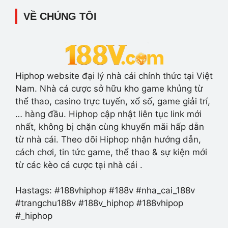
VỀ CHÚNG TÔI
Hiphop website đại lý nhà cái chính thức tại Việt
Nam. Nhà cá cược sở hữu kho game khủng từ
thể thao, casino trực tuyến, xổ số, game giải trí,
… hàng đầu. Hiphop cập nhật liên tục link mới
nhất, không bị chặn cùng khuyến mãi hấp dẫn
từ nhà cái. Theo dõi Hiphop nhận hướng dẫn,
cách chơi, tin tức game, thể thao & sự kiện mới
từ các kèo cá cược tại nhà cái .
Hastags: #188vhiphop #188v #nha_cai_188v
#trangchu188v #188v_hiphop #188vhipop
#_hiphop