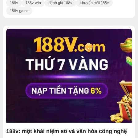
188v
188v win
đánh giá 188v
khuyến mãi 188v
188v game
188v: một khái niệm số và văn hóa công nghệ