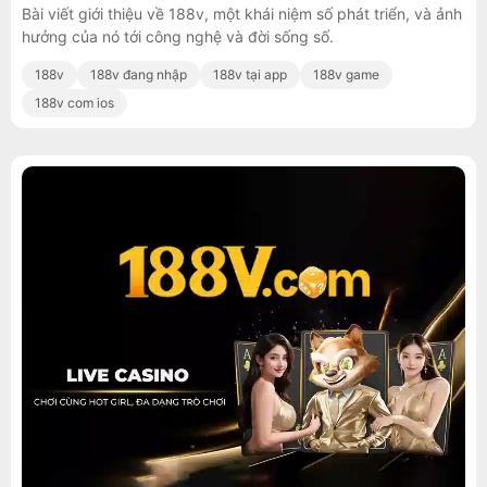
Bài viết giới thiệu về 188v, một khái niệm số phát triển, và ảnh
hưởng của nó tới công nghệ và đời sống số.
188v
188v đang nhập
188v tại app
188v game
188v com ios