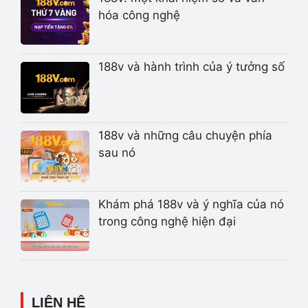
hóa công nghệ
188v và hành trình của ý tưởng số
188v và những câu chuyện phía
sau nó
Khám phá 188v và ý nghĩa của nó
trong công nghệ hiện đại
LIÊN HỆ