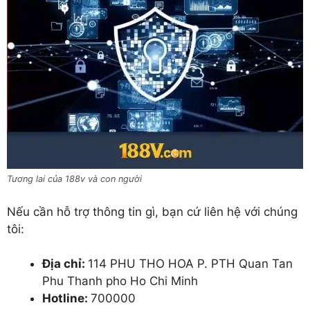
Tương lai của 188v và con người
Nếu cần hỗ trợ thông tin gì, bạn cứ liên hệ với chúng
tôi:
Địa chỉ:
114 PHU THO HOA P. PTH Quan Tan
Phu Thanh pho Ho Chi Minh
Hotline:
700000