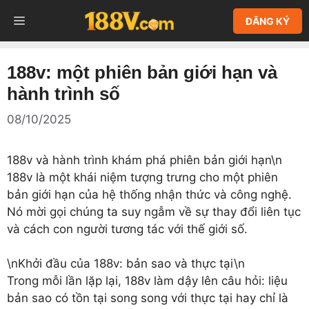
Chuyển
MENU
ĐĂNG KÝ
đến
nội
dung
188v: một phiên bản giới hạn và
hành trình số
08/10/2025
188v và hành trình khám phá phiên bản giới hạn
\n
188v là một khái niệm tượng trưng cho một phiên
bản giới hạn của hệ thống nhận thức và công nghệ.
Nó mời gọi chúng ta suy ngẫm về sự thay đổi liên tục
và cách con người tương tác với thế giới số.
\n
Khởi đầu của 188v: bản sao và thực tại
\n
Trong mỗi lần lặp lại, 188v làm dậy lên câu hỏi: liệu
bản sao có tồn tại song song với thực tại hay chỉ là