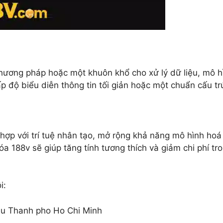
hương pháp hoặc một khuôn khổ cho xử lý dữ liệu, mô h
ấp độ biểu diễn thông tin tối giản hoặc một chuẩn cấu tr
hợp với trí tuệ nhân tạo, mở rộng khả năng mô hình hoá
a 188v sẽ giúp tăng tính tương thích và giảm chi phí tr
ôi:
u Thanh pho Ho Chi Minh