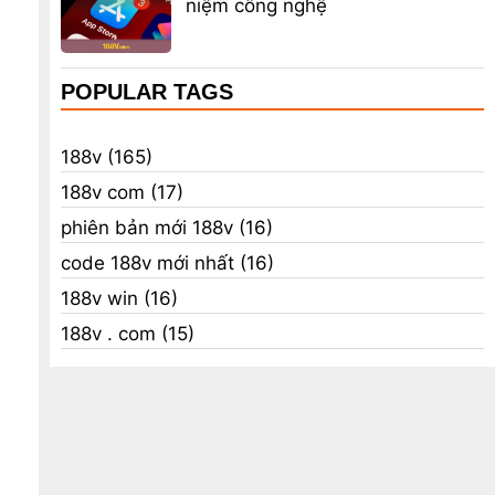
niệm công nghệ
POPULAR TAGS
188v (165)
188v com (17)
phiên bản mới 188v (16)
code 188v mới nhất (16)
188v win (16)
188v . com (15)