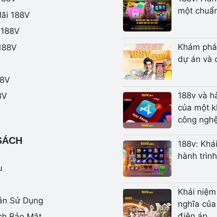
một chuẩ
ãi 188V
 188V
Khám phá
 188V
dự án và 
88V
188v và h
8V
của một k
công ngh
SÁCH
188v: Khá
hành trìn
u
Khái niệm
ản Sử Dụng
nghĩa của
điện áp
ch Bảo Mật