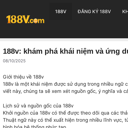
Chuyển
đến
188V
ĐĂNG KÝ 188V
KH
nội
dung
188v: khám phá khái niệm và ứng 
08/10/2025
Giới thiệu về 188v
188v là một khái niệm được sử dụng trong nhiều ngữ c
viết này, chúng ta sẽ xem xét nguồn gốc, ý nghĩa và 
Lịch sử và nguồn gốc của 188v
Khởi nguồn của 188v có thể được theo dõi qua các thảo 
Thuật ngữ này có thể xuất hiện trong nhiều lĩnh vực, từ
hình hóa hệ thống phức tạp.