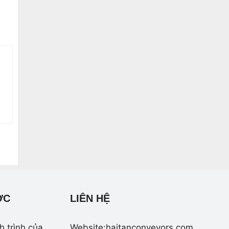
ỢC
LIÊN HỆ
h trình của
Website:haitanconveyors.com