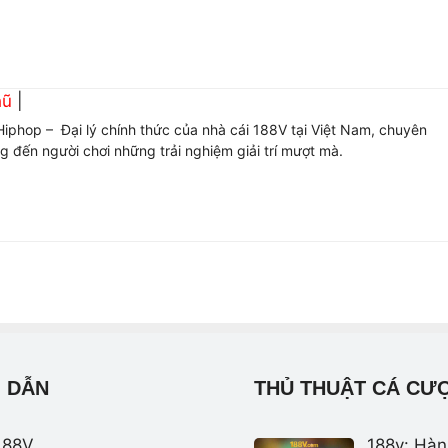
hũ
|
iphop – Đại lý chính thức của nhà cái 188V tại Việt Nam, chuyên
 đến người chơi những trải nghiệm giải trí mượt mà.
 DẪN
THỦ THUẬT CÁ CƯ
188V
188v: Hàn