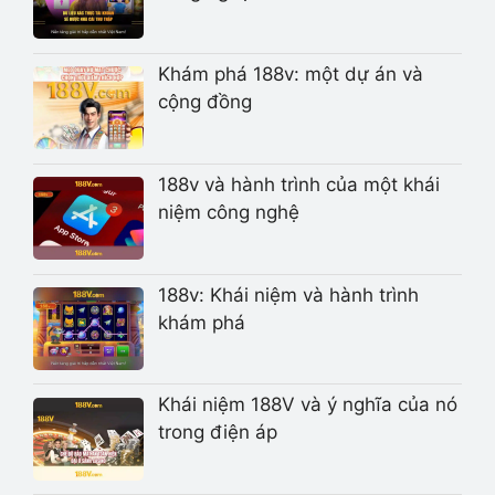
Khám phá 188v: một dự án và
cộng đồng
188v và hành trình của một khái
niệm công nghệ
188v: Khái niệm và hành trình
khám phá
Khái niệm 188V và ý nghĩa của nó
trong điện áp