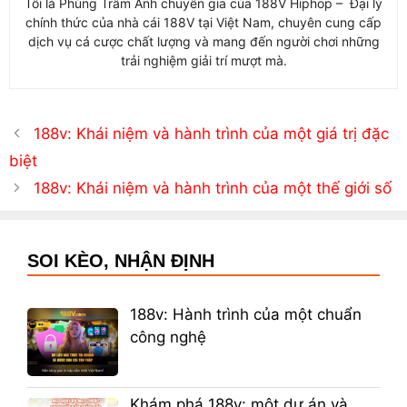
Tôi là Phùng Trâm Anh chuyên gia của 188V Hiphop – Đại lý
chính thức của nhà cái 188V tại Việt Nam, chuyên cung cấp
dịch vụ cá cược chất lượng và mang đến người chơi những
trải nghiệm giải trí mượt mà.
188v: Khái niệm và hành trình của một giá trị đặc
biệt
188v: Khái niệm và hành trình của một thế giới số
SOI KÈO, NHẬN ĐỊNH
188v: Hành trình của một chuẩn
công nghệ
Khám phá 188v: một dự án và