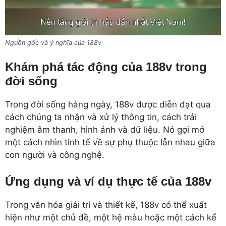
Nguồn gốc và ý nghĩa của 188v
Khám phá tác động của 188v trong
đời sống
Trong đời sống hàng ngày, 188v được diễn đạt qua
cách chúng ta nhận và xử lý thông tin, cách trải
nghiệm âm thanh, hình ảnh và dữ liệu. Nó gợi mở
một cách nhìn tinh tế về sự phụ thuộc lẫn nhau giữa
con người và công nghệ.
Ứng dụng và ví dụ thực tế của 188v
Trong văn hóa giải trí và thiết kế, 188v có thể xuất
hiện như một chủ đề, một hệ màu hoặc một cách kể