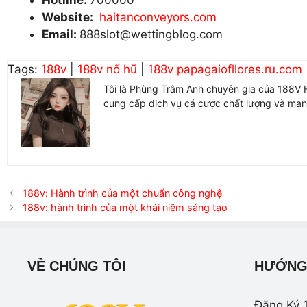
Website:
haitanconveyors.com
Email:
888slot@wettingblog.com
Tags:
188v
|
188v nổ hũ
|
188v papagaiofllores.ru.com
Tôi là Phùng Trâm Anh chuyên gia của 188V H
cung cấp dịch vụ cá cược chất lượng và mang
188v: Hành trình của một chuẩn công nghệ
188v: hành trình của một khái niệm sáng tạo
VỀ CHÚNG TÔI
HƯỚNG
Đăng Ký 