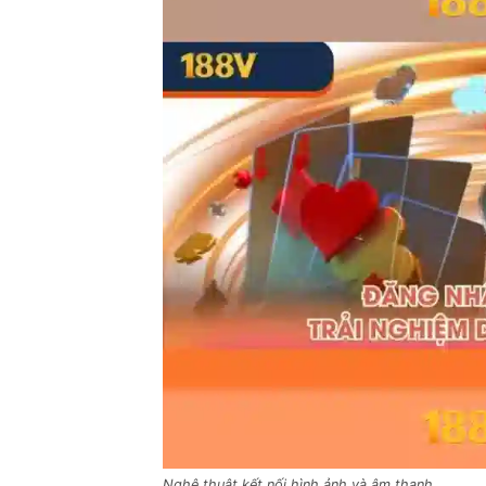
Nghệ thuật kết nối hình ảnh và âm thanh