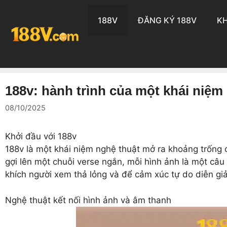
Chuyển
đến
188V
ĐĂNG KÝ 188V
KH
nội
dung
188v: hành trình của một khái niệm
08/10/2025
Khởi đầu với 188v
188v là một khái niệm nghệ thuật mở ra khoảng trống c
gợi lên một chuỗi verse ngắn, mỗi hình ảnh là một câu
khích người xem thả lỏng và để cảm xúc tự do diễn giả
Nghệ thuật kết nối hình ảnh và âm thanh