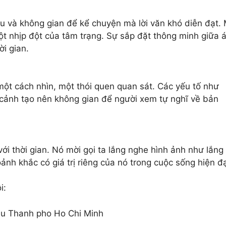
u và không gian để kể chuyện mà lời văn khó diễn đạt. 
 nhịp đột của tâm trạng. Sự sắp đặt thông minh giữa 
ời gian.
một cách nhìn, một thói quen quan sát. Các yếu tố như
 cảnh tạo nên không gian để người xem tự nghĩ về bản
i thời gian. Nó mời gọi ta lắng nghe hình ảnh như lắng
nh khắc có giá trị riêng của nó trong cuộc sống hiện đạ
ôi:
u Thanh pho Ho Chi Minh