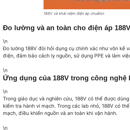
188V và khái niệm điện áp chuẩn\n
Đo lường và an toàn cho điện áp 188
\n
Đo lường 188V đòi hỏi dụng cụ chính xác như vôn kế v
điện, đảm bảo cách ly nguồn, sử dụng PPE và làm việ
\n
Ứng dụng của 188V trong công nghệ h
\n
Trong giáo dục và nghiên cứu, 188V có thể được dùn
kiểm tra hành vi mạch. Trong các lab nhỏ, 188V có th
mạch, điều khiển nguồn và an toàn khi vận hành.
\n