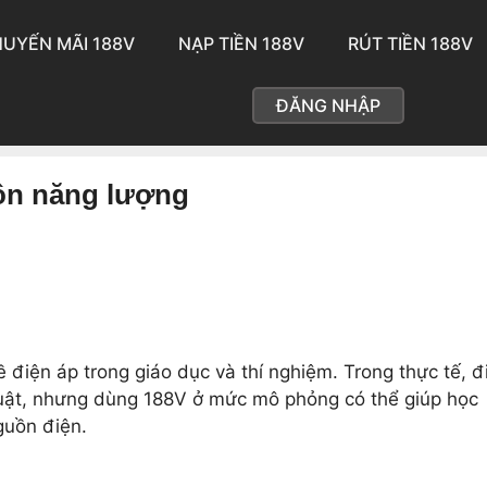
UYẾN MÃI 188V
NẠP TIỀN 188V
RÚT TIỀN 188V
ĐĂNG NHẬP
uồn năng lượng
iện áp trong giáo dục và thí nghiệm. Trong thực tế, đ
huật, nhưng dùng 188V ở mức mô phỏng có thể giúp học
guồn điện.