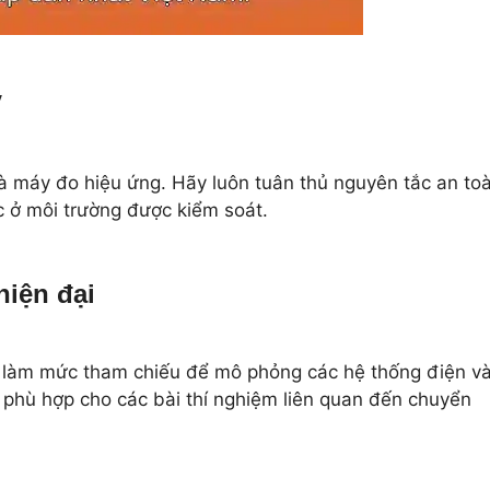
V
à máy đo hiệu ứng. Hãy luôn tuân thủ nguyên tắc an to
c ở môi trường được kiểm soát.
iện đại
g làm mức tham chiếu để mô phỏng các hệ thống điện v
ể phù hợp cho các bài thí nghiệm liên quan đến chuyển