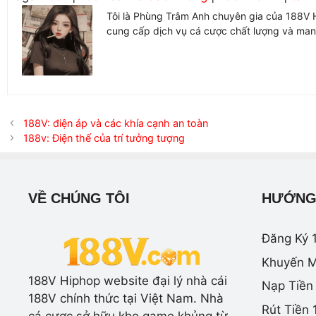
Tôi là Phùng Trâm Anh chuyên gia của 188V H
cung cấp dịch vụ cá cược chất lượng và mang
188V: điện áp và các khía cạnh an toàn
188v: Điện thế của trí tưởng tượng
VỀ CHÚNG TÔI
HƯỚNG
Đăng Ký 
Khuyến M
188V Hiphop website đại lý nhà cái
Nạp Tiền
188V chính thức tại Việt Nam. Nhà
Rút Tiền