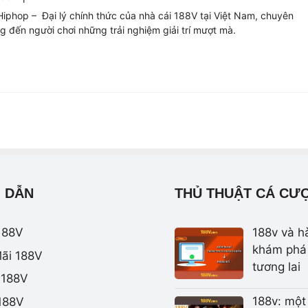
iphop – Đại lý chính thức của nhà cái 188V tại Việt Nam, chuyên
 đến người chơi những trải nghiệm giải trí mượt mà.
 DẪN
THỦ THUẬT CÁ CƯ
188V
188v và h
khám phá
ãi 188V
tương lai
 188V
188v: một
 188V